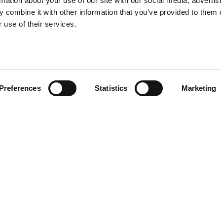
rmation about your use of our site with our social media, advertis
 combine it with other information that you’ve provided to them o
 use of their services.
ition
ce client
acts
Preferences
Statistics
Marketing
roits réservés. La reproduction même partielle de tout matériel présent 