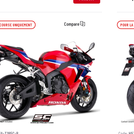
Compare
 COURSE UNIQUEMENT
POUR LA
3A-T185C-R
Code:
H5