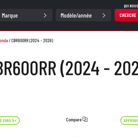
QUI NOU
CHERCHE
onda
/
CBR600RR (2024 - 2026)
BR600RR (2024 - 202
Compare
É EURO 5+
APPROUV