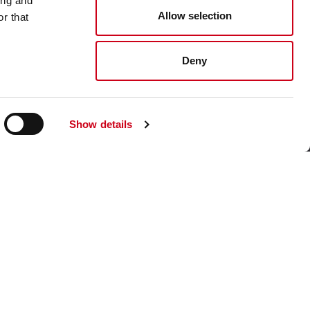
ing and
Allow selection
r that
Visite le site corporate
Deny
Show details
sur ce