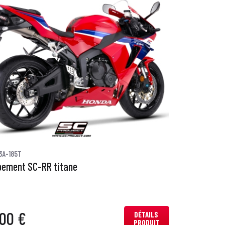
3A-185T
ement SC-RR titane
00 €
DÉTAILS
PRODUIT