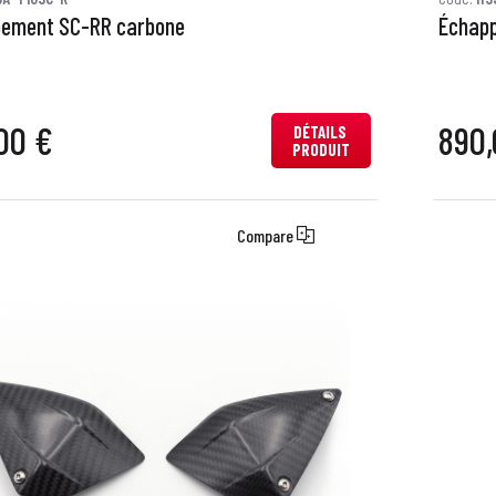
ement SC-RR carbone
Échapp
00 €
890,
DÉTAILS
PRODUIT
Compare