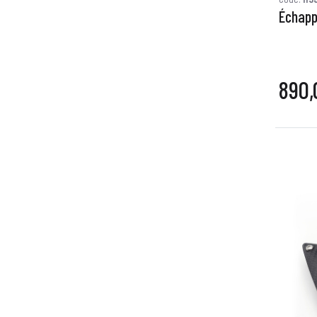
Échapp
890,