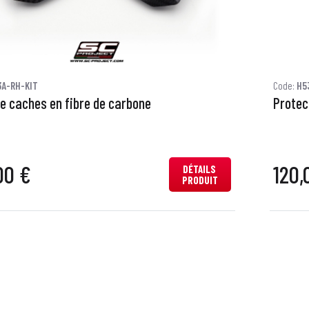
3A-RH-KIT
Code:
H5
de caches en fibre de carbone
Protec
00 €
120,
DÉTAILS
PRODUIT