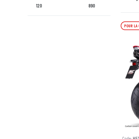
120
890
POUR LA
Code:
H5