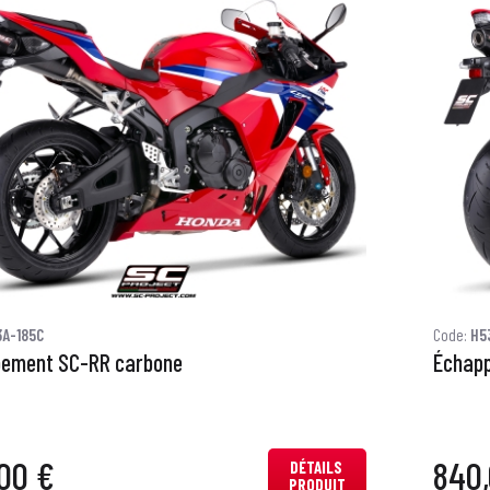
A-185C
Code:
H5
ement SC-RR carbone
Échapp
00 €
840,
DÉTAILS
PRODUIT