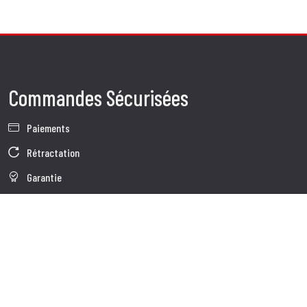
Commandes Sécurisées
Paiements
Rétractation
Garantie
Conditions de vente
Informations sur le traitement des Données
Whistleblowing
Données d'Entreprise
Cookie Policy