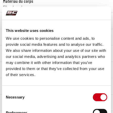
Matériau du corps
Fibre de carbone
Matériau de embout
Fibre de carbone
This website uses cookies
Matériau du raccord
We use cookies to personalise content and ads, to
Acier inoxydable AISI 304
provide social media features and to analyse our traffic.
Type de Fixation
We also share information about your use of our site with
Collier en fibre de carbone
our social media, advertising and analytics partners who
may combine it with other information that you’ve
Homologation – EC / ECE
provided to them or that they’ve collected from your use
Oui - Approuvé pour un usage routier - Euro 5+
of their services.
Certificat d'homologation
Oui
Consent
Necessary
Selection
Notes
Compatible avec le stand central.
Preferences