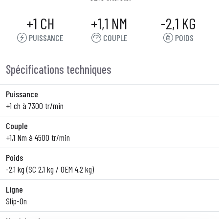
+1 CH
+1,1 NM
-2,1 KG
PUISSANCE
COUPLE
POIDS
Spécifications techniques
Puissance
+1 ch à 7300 tr/min
Couple
+1,1 Nm à 4500 tr/min
Poids
-2,1 kg (SC 2,1 kg / OEM 4,2 kg)
Ligne
Slip-On