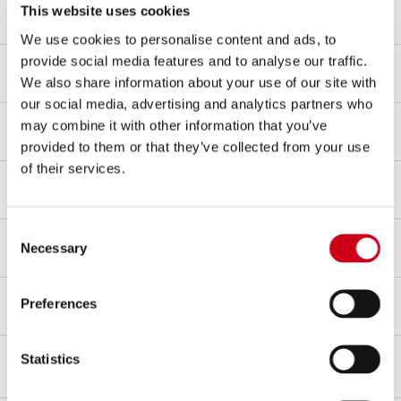
Matériau du corps
This website uses cookies
Fibre de carbone
We use cookies to personalise content and ads, to
Matériau de embout
provide social media features and to analyse our traffic.
Titane
We also share information about your use of our site with
our social media, advertising and analytics partners who
Matériau du raccord
may combine it with other information that you’ve
Titane
provided to them or that they’ve collected from your use
of their services.
Type de Fixation
Support
Consent
dB-killer
Necessary
Selection
Non
Racing
Preferences
POUR LA COURSE UNIQUEMENT
Statistics
DESCRIPTION
CONTENU DU KIT