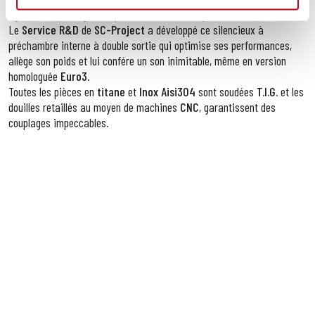
agressif et une légèreté qui se transforme en plaisir de conduire.
Le
Service R&D
de
SC-Project
a développé ce silencieux à
préchambre interne à double sortie qui optimise ses performances,
allège son poids et lui confére un son inimitable, même en version
homologuée
Euro3
.
Toutes les pièces en
titane
et
Inox Aisi304
sont soudées
T.I.G.
et les
douilles retaillés au moyen de machines
CNC
, garantissent des
couplages impeccables.