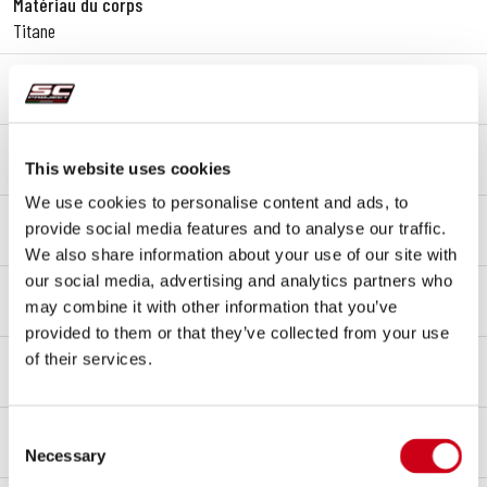
Matériau du corps
Titane
Revêtement céramique
Noir mat
Matériau de embout
This website uses cookies
Fibre de carbone
We use cookies to personalise content and ads, to
Matériau du raccord
provide social media features and to analyse our traffic.
Acier inoxydable AISI 304
We also share information about your use of our site with
our social media, advertising and analytics partners who
Type de Fixation
may combine it with other information that you’ve
Support
provided to them or that they’ve collected from your use
dB-killer
of their services.
Oui
Homologation – EC / ECE
Consent
Oui - Approuvé pour un usage routier - Euro 3
Necessary
Selection