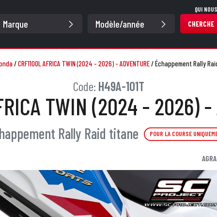
QUI NOU
CHERCHE
onda
/
CRF1100L AFRICA TWIN (2024 - 2026) - ADVENTURE
/
Échappement Rally Raid
Code:
H49A-101T
FRICA TWIN (2024 - 2026) 
happement Rally Raid titane
POUR LA COURSE UNIQUEM
AGRA