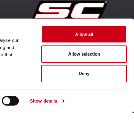
Visite le site corporate
Allow all
alyse our
ing and
Allow selection
r that
Deny
Show details