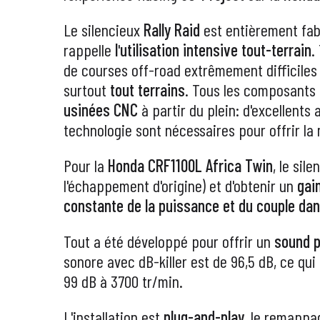
Le silencieux
Rally Raid
est entièrement fa
rappelle
l
'
utilisation intensive tout-terrain
.
de courses off-road extrêmement difficiles
surtout
tout terrains
. Tous les composants 
usinées CNC
à partir du plein: d'excellent
technologie sont nécessaires pour offrir la 
Pour la
Honda CRF1100L Africa Twin
, le sil
l'échappement d'origine) et d'obtenir un
gai
constante de la puissance et du couple da
Tout a été développé pour offrir un
sound p
sonore avec dB-killer est de 96,5 dB, ce qu
99 dB à 3700 tr/min.
L'installation est
plug-and-play
, le remappa