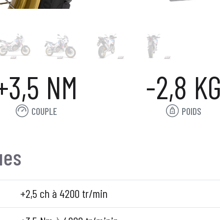
+3,5 NM
-2,8 K
COUPLE
POIDS
ues
+2,5 ch à 4200 tr/min