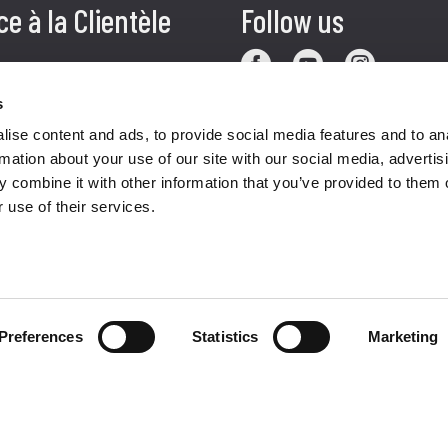
ce à la Clientèle
Follow us
ition
s
ise content and ads, to provide social media features and to an
ce client
rmation about your use of our site with our social media, advertis
acts
 combine it with other information that you’ve provided to them o
 use of their services.
Preferences
Statistics
Marketing