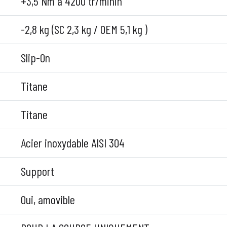
+3,5 Nm à 4200 tr/minin
-2,8 kg (SC 2,3 kg / OEM 5,1 kg )
Slip-On
Titane
Titane
Acier inoxydable AISI 304
Support
Oui, amovible