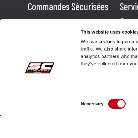
Commandes Sécurisées
Servi
Paiements
Faq
Rétractation
Expéd
This website uses cookie
We use cookies to personal
Garantie
Servi
traffic. We also share info
Conditions de vente
Cont
analytics partners who may
they’ve collected from your
Informations sur le traitement des Données
Whistleblowing
Données d'Entreprise
Cookie Policy
Consent
Necessary
Selection
Qui nous somes