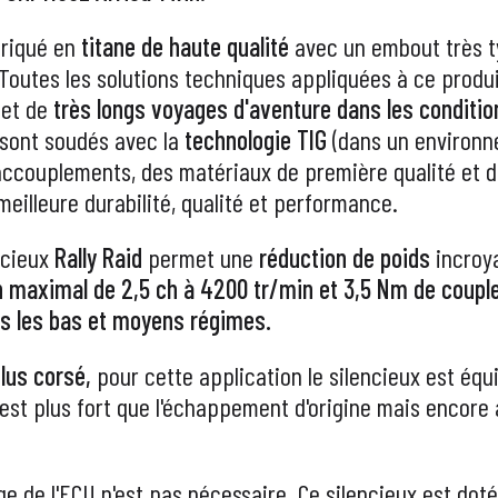
briqué en
titane de haute qualité
avec un embout très ty
 Toutes les solutions techniques appliquées à ce produi
 et de
très longs voyages d'aventure dans les
conditio
sont soudés avec la
technologie TIG
(dans un environne
s accouplements, des matériaux de première qualité et
meilleure durabilité, qualité et performance.
encieux
Rally Raid
permet une
réduction de poids
incroy
n maximal de 2,5 ch à 4200 tr/min et 3,5 Nm de coupl
ns les bas et moyens régimes.
lus corsé,
pour cette application le silencieux est équ
i est plus fort que l'échappement d'origine mais encor
ge de l'ECU n'est pas nécessaire. Ce silencieux est do