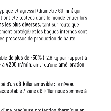
pique et agressif (diamètre 60 mm) qui
t ont été testées dans le monde entier lors
ns les plus diverses
, tant sur route que
ment protégé) et les bagues internes sont
 des processus de production de haute
able
de plus de -50%
(-2,8 kg par rapport à
e à 4200 tr/min
, ainsi qu'une
amélioration
ipé d’un
dB-killer amovible :
le niveau
e acceptable / sans dB-killer nous sommes à
té d'une précieuse protection thermique
en