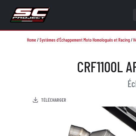
Home
/
Systèmes d'Échappement Moto Homologués et Racing
/
H
CRF1100L A
Éc
TÉLÉCHARGER