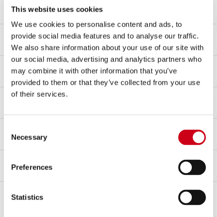
Matériau de embout
This website uses cookies
Acier inoxydable AISI 304
We use cookies to personalise content and ads, to
Matériau du raccord
provide social media features and to analyse our traffic.
Acier inoxydable AISI 304
We also share information about your use of our site with
our social media, advertising and analytics partners who
Type de Fixation
may combine it with other information that you’ve
Support
provided to them or that they’ve collected from your use
of their services.
dB-killer
Oui
Homologation – EC / ECE
Consent
Necessary
Oui - Approuvé pour un usage routier - Euro 4
Selection
Certificat d'homologation
Preferences
Oui
Notes
Statistics
Catalyseur inclus pour homologation Euro 4.