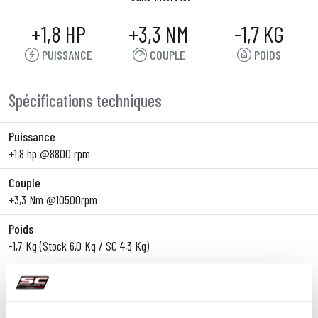
+1,8 HP
+3,3 NM
-1,7 KG
PUISSANCE
COUPLE
POIDS
Spécifications techniques
Puissance
+1,8 hp @8800 rpm
Couple
+3,3 Nm @10500rpm
Poids
-1,7 Kg (Stock 6,0 Kg / SC 4,3 Kg)
Matériau du corps
Fibre de carbone