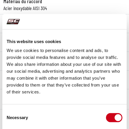
Matériau du raccord
Acier inoxydable AISI 304
Type de Fixation
Support
Homologation – EC / ECE
This website uses cookies
Oui - Approuvé pour un usage routier - Euro 5+
We use cookies to personalise content and ads, to
Certificat d'homologation
provide social media features and to analyse our traffic.
Oui
We also share information about your use of our site with
our social media, advertising and analytics partners who
Notes
may combine it with other information that you’ve
Compatible avec les valises d'origine
provided to them or that they’ve collected from your use
of their services.
DESCRIPTION
CONTENU DU KIT
Consent
Description
Necessary
Selection
Le silencieux
X-Plorer II GT
est la réponse de SC-Project
pour ceux